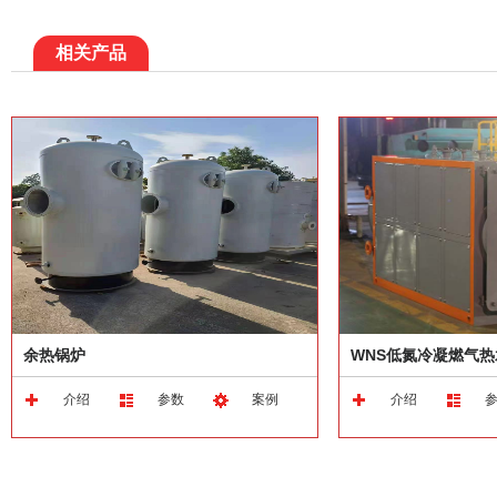
相关产品
余热锅炉
WNS低氮冷凝燃气
介绍
参数
案例
介绍